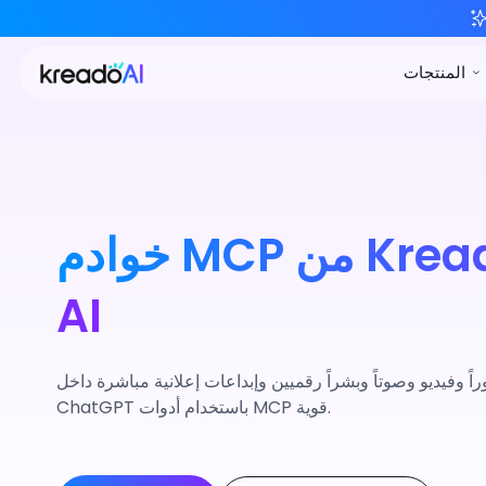
خوادم MCP من KreadoAI لوكلاء
AI
ً وفيديو وصوتاً وبشراً رقميين وإبداعات إعلانية مباشرة داخل Claude أو Cursor أو
ChatGPT باستخدام أدوات MCP قوية.