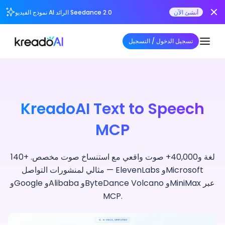
أنشئ الآن
نموذج الفيديو AI الرائد Seedance 2.0
تسجيل الدخول / التسجيل
KreadoAI Text to Speech
MCP
140+ لغة و40,000+ صوت واقعي مع استنساخ صوت مخصص.
مثالي لمنشورات التواصل — ElevenLabs وMicrosoft
وGoogle وAlibaba وByteDance Volcano وMiniMax عبر
MCP.