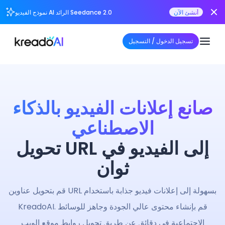
أنشئ الآن
نموذج الفيديو AI الرائد Seedance 2.0
تسجيل الدخول / التسجيل
صانع إعلانات الفيديو بالذكاء
الاصطناعي
تحويل URL إلى الفيديو في
ثوان
قم بتحويل عناوين URL بسهولة إلى إعلانات فيديو جذابة باستخدام
KreadoAI. قم بإنشاء محتوى عالي الجودة وجاهز للوسائط
الاجتماعية في دقائق عن طريق تحويل روابط موقع الويب