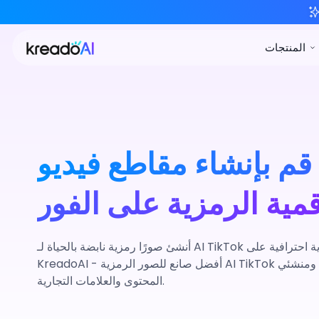
قم بإنشاء مقاطع فيديو TikTok
قمية الرمزية على الفور
أنشئ صورًا رمزية نابضة بالحياة لـ AI TikTok ومقاطع فيديو صور رمزية احترافية على
KreadoAI - أفضل صانع للصور الرمزية AI TikTok لوسائل التواصل الاجتماعي ومنشئي
المحتوى والعلامات التجارية.