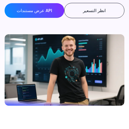
انظر التسعير
عرض مستندات API