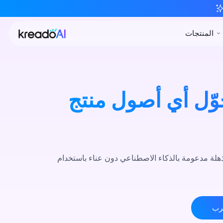
حوّل أي أصول منتج
اعي دون عناء باستخدام KreadoAI. من حملات Facebook وGoogle Ads إلى Amazon، تتيح لك منصتنا إمكانية إنشاء