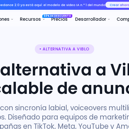
Seedance 2.0 ya está aquí: el mo
50% 
ducto
Soluciones
Recursos
• ALTERNATIVA A VIBLO
lternativa a Vib
alable de anun
on sincronía labial, voiceovers multi
 Diseñado para equipos de marketin
añas en TikTok, Meta, YouTube y Am