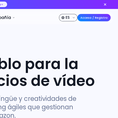
delo de video IA n.º 1 del mundo
Crear ahora
DE DESCUENTO
Precios
Desarrollador
Compañía
lo para la 
cios de vídeo
lingüe y creatividades de
g ágiles que gestionan
azon.