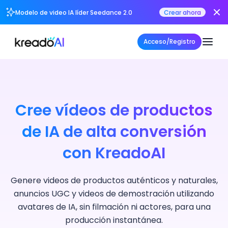
Modelo de video IA líder Seedance 2.0
Crear ahora
Acceso/Registro
Cree vídeos de productos
de IA de alta conversión
con KreadoAI
Genere videos de productos auténticos y naturales,
anuncios UGC y videos de demostración utilizando
avatares de IA, sin filmación ni actores, para una
producción instantánea.