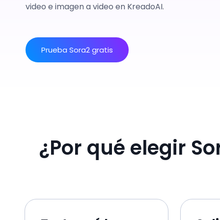
video e imagen a video en KreadoAI.
Prueba Sora2 gratis
¿Por qué elegir So