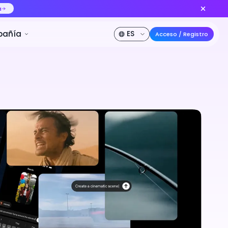
delo de video IA n.º 1 del mundo
Crear ahora
DE DESCUENTO
Precios
Desarrollador
Compañía