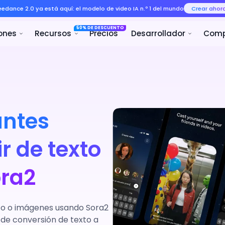
Seedance 2.0 ya está aquí: el mo
50% 
ducto
Soluciones
Recursos
antes
ir de texto
ora2
exto o imágenes usando Sora2
 de conversión de texto a