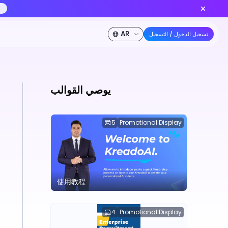
أنشئ الآن
Seedance 2.0 متاح الآن — نموذج الفيديو بالذكاء الاصطناعي 
خصم 50%
الشركة
المطورون
الأسعار
يوصي القوالب
5
Promotional Display
使用教程
4
Promotional Display