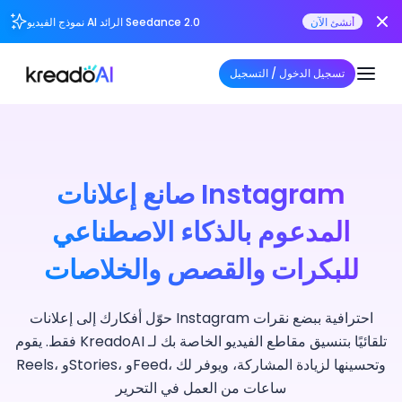
أنشئ الآن
نموذج الفيديو AI الرائد Seedance 2.0
تسجيل الدخول / التسجيل
صانع إعلانات Instagram
المدعوم بالذكاء الاصطناعي
للبكرات والقصص والخلاصات
حوّل أفكارك إلى إعلانات Instagram احترافية ببضع نقرات
فقط. يقوم KreadoAI تلقائيًا بتنسيق مقاطع الفيديو الخاصة بك لـ
Reels، وStories، وFeed، وتحسينها لزيادة المشاركة، ويوفر لك
ساعات من العمل في التحرير