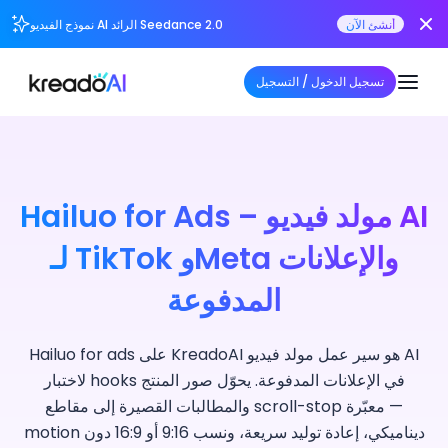
أنشئ الآن
نموذج الفيديو AI الرائد Seedance 2.0
تسجيل الدخول / التسجيل
Hailuo for Ads – مولد فيديو AI
لـ TikTok وMeta والإعلانات
المدفوعة
Hailuo for ads على KreadoAI هو سير عمل مولد فيديو AI
لاختبار hooks في الإعلانات المدفوعة. يحوّل صور المنتج
والمطالبات القصيرة إلى مقاطع scroll-stop معبّرة —
motion ديناميكي، إعادة توليد سريعة، ونسب 9:16 أو 16:9 دون