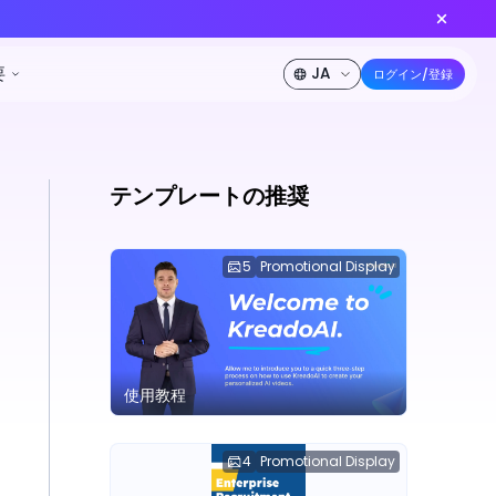
eedance 2.0 が登場！
今すぐ創作
50%オフ
ソース
料金
開発者
会社概要
テンプレートの推奨
5
Promotional Display
使用教程
4
Promotional Display