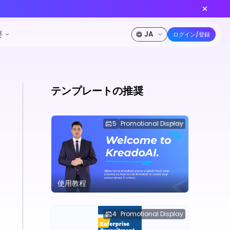
eedance 2.0 が登場！
今すぐ創作
50%オフ
ソース
料金
開発者
会社概要
テンプレートの推奨
5
Promotional Display
使用教程
4
Promotional Display