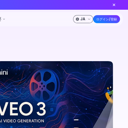
eedance 2.0 が登場！
今すぐ創作
50%オフ
ソース
料金
開発者
会社概要