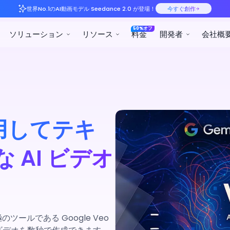
世界No.1のAI動画モデル S
プロダクト
ソリューション
リ
を使用してテキ
 AI ビデオ
ルである Google Veo