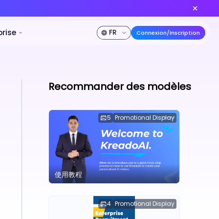
odèle vidéo IA n°1 au monde
Créer maintenant
% DE RÉDUCTION
ification
Développeur
Entreprise
Recommander des modèles
5
Promotional Display
使用教程
4
Promotional Display