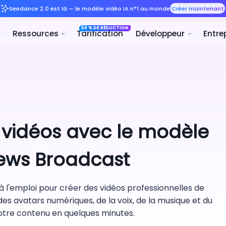
Seedance 2.0 est là — le m
50 
it
Solutions
Ressources
Tar
 vidéos avec le modèle
News Broadcast
 l'emploi pour créer des vidéos professionnelles de
des avatars numériques, de la voix, de la musique et du
votre contenu en quelques minutes.