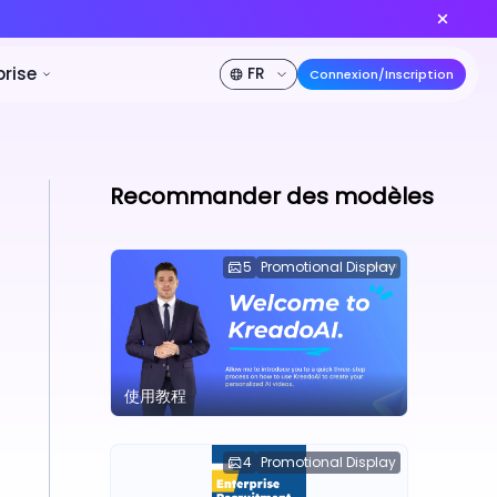
odèle vidéo IA n°1 au monde
Créer maintenant
% DE RÉDUCTION
ification
Développeur
Entreprise
Recommander des modèles
5
Promotional Display
使用教程
4
Promotional Display