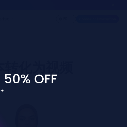
odèle vidéo IA n°1 au monde
Créer maintenant
% DE RÉDUCTION
ification
Développeur
Entreprise
本转化为视频
O 50% OFF