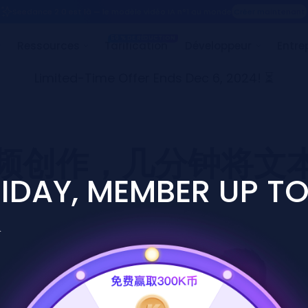
Seedance 2.0 est là — le m
50 
it
Solutions
Ressources
Tar
Limited-Time Offer Ends Dec 6, 2024! ⏳
视频创作，几分钟将文
IDAY, MEMBER UP T