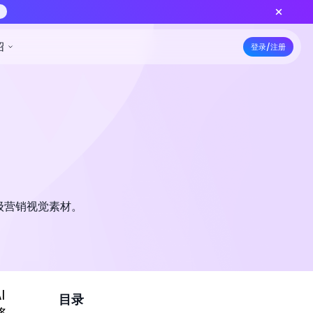
上线 — 更低积分批量出片，功能对齐标准版
立即创作
5折特惠
资源
定价
开发者
公司介绍
业级营销视觉素材。
I
目录