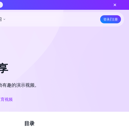
上线 — 更低积分批量出片，功能对齐标准版
立即创作
5折特惠
资源
定价
开发者
公司介绍
享
生动有趣的演示视频。
教育视频
目录