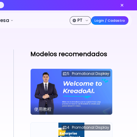
lo de vídeo IA nº 1 do mundo
Criar agora
de desconto
Preços
Desenvolvedor
Empresa
Modelos recomendados
5
Promotional Display
使用教程
4
Promotional Display