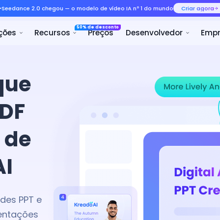
Seedance 2.0 chegou — o mode
50% 
rodutos
Soluções
Recursos
que
PDF
 de
AI
ides PPT e
sentações