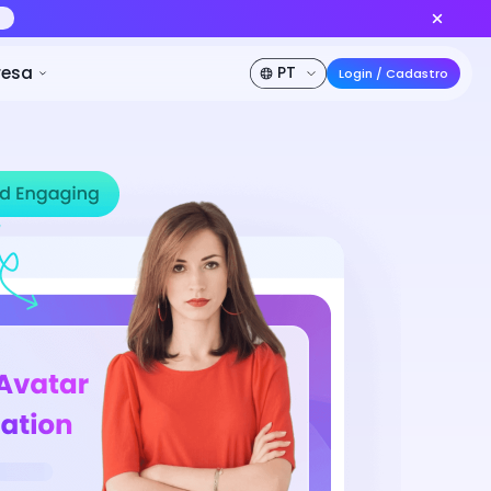
lo de vídeo IA nº 1 do mundo
Criar agora
de desconto
Preços
Desenvolvedor
Empresa