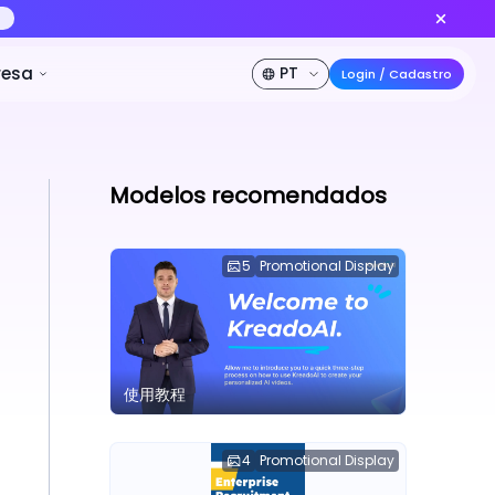
lo de vídeo IA nº 1 do mundo
Criar agora
de desconto
Preços
Desenvolvedor
Empresa
Modelos recomendados
5
Promotional Display
使用教程
4
Promotional Display