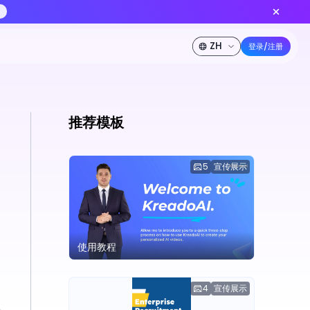
上线 — 更低积分批量出片，功能对齐标准版
立即创作
5折特惠
源
定价
开发者
公司介绍
推荐模板
5
宣传展示
使用教程
4
宣传展示