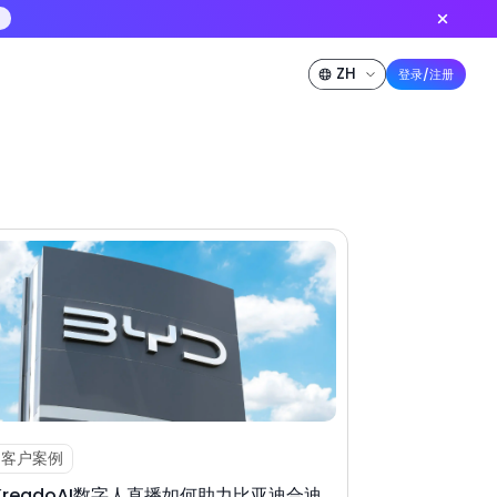
上线 — 更低积分批量出片，功能对齐标准版
立即创作
5折特惠
源
定价
开发者
公司介绍
客户案例
KreadoAI数字人直播如何助力比亚迪合迪