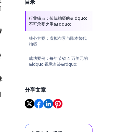
理
目录
的
行业痛点：传统拍摄的&ldquo;
不可承受之重&rdquo;
牌
核心方案：虚拟布景与降本替代
拍摄
便
成功案例：每年节省 4 万美元的
&ldquo;视觉奇迹&rdquo;
味
分享文章
团