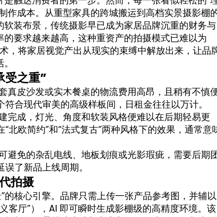
片是触达消费者的第一步。然而，每一张看似轻松的“
的制作成本。从重型家具的跨城搬运到高档实景摄影棚
的软装布景，传统摄影早已成为家居品牌沉重的财务与
率的要求越来越高，这种重资产的拍摄模式已难以为
布景”技术，将家居视觉产出从现实的束缚中解放出来，让品
活。
承受之重”
套真皮沙发或实木餐桌的物流费用高昂，且稍有不慎
个符合现代审美的高级样板间，日租金往往以万计。
建完成，灯光、角度和软装风格便难以在后期轻易更
“北欧简约”和“法式复古”两种风格下的效果，通常意
可避免的杂乱电线、地板划痕或光影瑕疵，需要后期
延误了新品上线周期。
代拍摄
景”的核心引擎。品牌只需上传一张产品参考图，并辅以
义客厅”），AI 即可瞬时生成影棚级的高精度环境。该