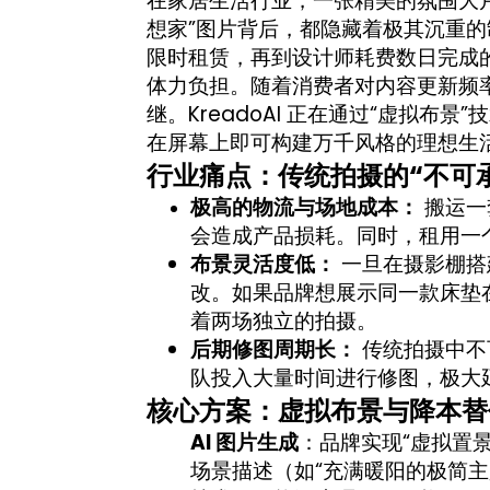
在家居生活行业，一张精美的氛围大
想家”图片背后，都隐藏着极其沉重
限时租赁，再到设计师耗费数日完成
体力负担。随着消费者对内容更新频
继。KreadoAI 正在通过“虚拟
在屏幕上即可构建万千风格的理想生
行业痛点：传统拍摄的“不可
极高的物流与场地成本：
搬运一
会造成产品损耗。同时，租用一
布景灵活度低：
一旦在摄影棚搭
改。如果品牌想展示同一款床垫在
着两场独立的拍摄。
后期修图周期长：
传统拍摄中不
队投入大量时间进行修图，极大
核心方案：虚拟布景与降本替
AI 图片生成
：品牌实现“虚拟置
场景描述（如“充满暖阳的极简主