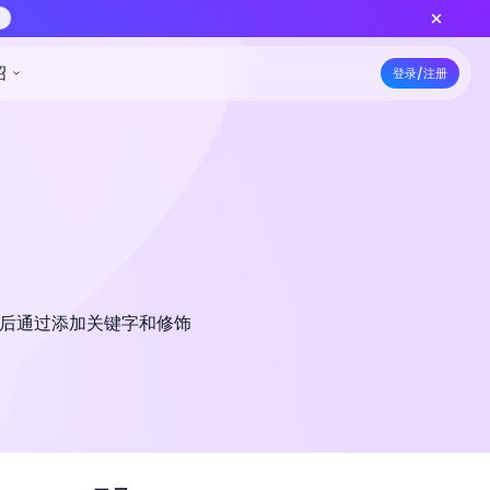
上线 — 更低积分批量出片，功能对齐标准版
立即创作
5折特惠
资源
定价
开发者
公司介绍
然后通过添加关键字和修饰
不