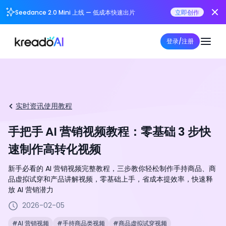
Seedance 2.0 Mini 上线 — 低成本快速出片
立即创作
登录/注册
实时资讯
使用教程
手把手 AI 营销视频教程：零基础 3 步快
速制作高转化视频
新手必看的 AI 营销视频完整教程，三步教你轻松制作手持商品、商
品虚拟试穿和产品讲解视频，零基础上手，省成本提效率，快速释
放 AI 营销潜力
2026-02-05
#AI 营销视频
#手持商品类视频
#商品虚拟试穿视频