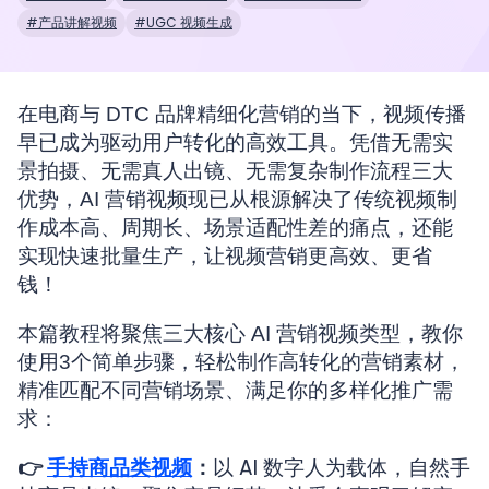
#产品讲解视频
#UGC 视频生成
在电商与 DTC 品牌精细化营销的当下，视频传播
早已成为驱动用户转化的高效工具。凭借无需实
景拍摄、无需真人出镜、无需复杂制作流程三大
优势，AI 营销视频现已从根源解决了传统视频制
作成本高、周期长、场景适配性差的痛点，还能
实现快速批量生产，让视频营销更高效、更省
钱！
本篇教程将聚焦三大核心 AI 营销视频类型，教你
使用3个简单步骤，轻松制作高转化的营销素材，
精准匹配不同营销场景、满足你的多样化推广需
求：
👉
手持商品类视频
：
以 AI 数字人为载体，自然手