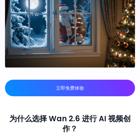
立即免费体验
为什么选择 Wan 2.6 进行 AI 视频创
作？